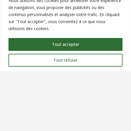
Nous utilisons des cookies pour améliorer votre expérience
de navigation, vous proposer des publicités ou des
contenus personnalisés et analyser notre trafic. En cliquant
sur "Tout accepter", vous consentez à ce que nous
utilisions des cookies.
Tout accepter
Tout refuser
Contact
commercial@verteole.com
09 51 25 90 00
Siège Social : 9 chemin du clos, ZA les petits champs,