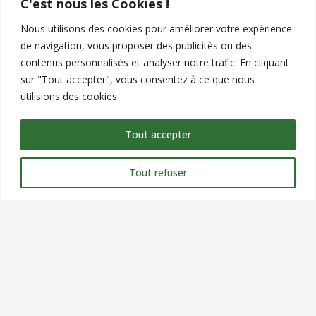
C'est nous les Cookies !
Nous utilisons des cookies pour améliorer votre expérience
de navigation, vous proposer des publicités ou des
Contact
contenus personnalisés et analyser notre trafic. En cliquant
sur "Tout accepter", vous consentez à ce que nous
commercial@verteole.com
utilisions des cookies.
09 51 25 90 00
Tout accepter
Siège Social : 9 chemin du clos, ZA les petits champs,
26120 MONTELIER
Tout refuser
NOUS CONTACTER