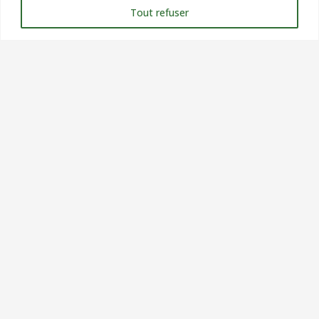
Tout refuser
Contact
commercial@verteole.com
09 51 25 90 00
Siège Social : 9 chemin du clos, ZA les petits champs,
26120 MONTELIER
NOUS CONTACTER