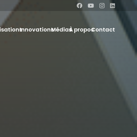
isations
Innovations
Médias
À propos
Contact