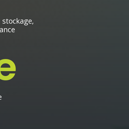
e stockage,
rance
e
e