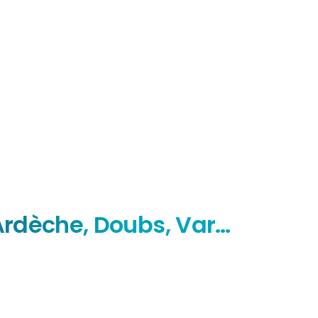
 Ardèche, Doubs, Var…
Borne de charge 26 Chanos Curson
Autoconsommation photovoltaïque
,
Drôm