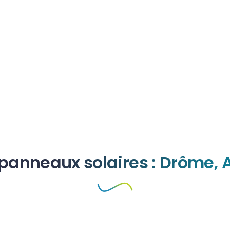
 panneaux solaires : Drôme,
ation panneaux solaires Domaine Combier (26) – 120kWc
coles
,
Drôme
,
Installations professionnelles