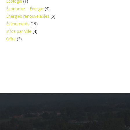
Écologie
(1)
Économie – Énergie
(4)
Énergies renouvelables
(6)
Événements
(19)
Infos par Ville
(4)
Offre
(2)