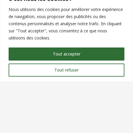
Nous utilisons des cookies pour améliorer votre expérience
de navigation, vous proposer des publicités ou des
contenus personnalisés et analyser notre trafic. En cliquant
Contact
sur "Tout accepter", vous consentez à ce que nous
utilisions des cookies.
commercial@verteole.com
09 51 25 90 00
Tout accepter
Siège Social : 9 chemin du clos, ZA les petits champs,
26120 MONTELIER
Tout refuser
NOUS CONTACTER