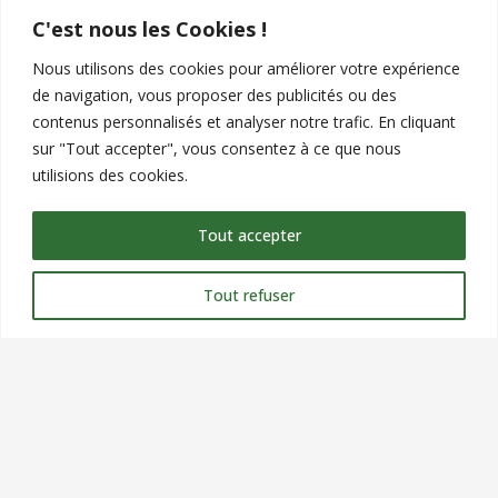
C'est nous les Cookies !
Contact
Nous utilisons des cookies pour améliorer votre expérience
de navigation, vous proposer des publicités ou des
commercial@verteole.com
contenus personnalisés et analyser notre trafic. En cliquant
sur "Tout accepter", vous consentez à ce que nous
09 51 25 90 00
utilisions des cookies.
Siège Social : 9 chemin du clos, ZA les petits champs,
26120 MONTELIER
Tout accepter
NOUS CONTACTER
Tout refuser
©
VERTEOLE
|
MENTIONS LEGALES
|
CGV
| Site créé
énergiquement par l’agence de communication Interpaul