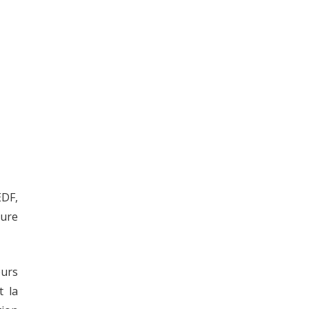
EDF,
sure
eurs
t la