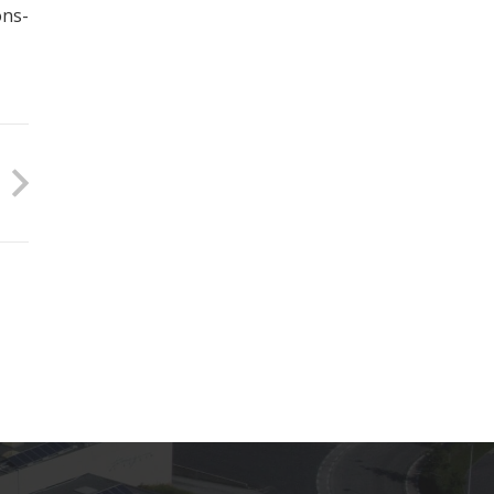
ons-
 les petits champs, 26120 MONTELIER