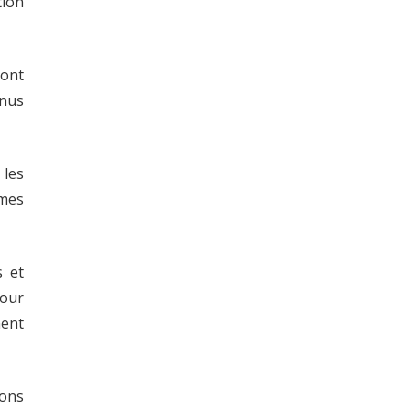
tion
sont
enus
 les
omes
s et
pour
nent
ions