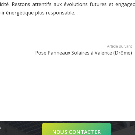
icité. Restons attentifs aux évolutions futures et engage
nir énergétique plus responsable.
Article suivant
Pose Panneaux Solaires à Valence (Drôme)
Contact
commercial@verteole.com
09 51 25 90 00
Siège Social : 9 chemin du clos, ZA
NOUS CONTACTER